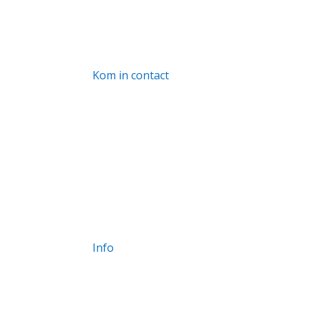
Kom in contact
info@rasom.nl
Anegang 39, 2011 HR, Haarlem
DM us!
Info
RSIN: 863843050