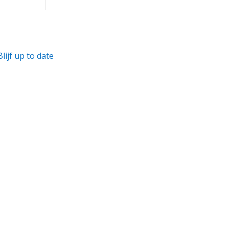
Blijf up to date
Beleidsplan RASOM 2022-2023
Stichting Rasom Jaarverslag 2023
Stichting Rasom Jaarverslag 2024
Stichting Rasom Jaarverslag 2025