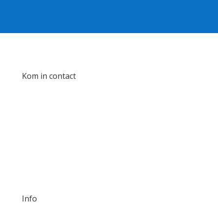
Kom in contact
info@rasom.nl
Anegang 39, 2011 HR, Haarlem
DM us!
Info