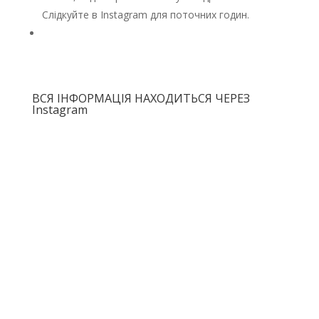
Слідкуйте в Instagram для поточних годин.
ПРОПОЗИЦІЯ КУРСУ ОЧІКУЄТЬСЯ ЧЕРЕЗ
INSTAGRAM
ВСЯ ІНФОРМАЦІЯ НАХОДИТЬСЯ ЧЕРЕЗ
Instagram
План політики RASOM 2022-2023
Stichting Rasom Річний звіт 2023
Stichting Rasom Річний звіт 2024