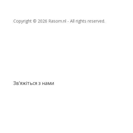
Copyright © 2026 Rasom.nl - All rights reserved.
Зв’яжіться з нами
info@rasom.nl
Anegang 39, 2011 HR, Haarlem