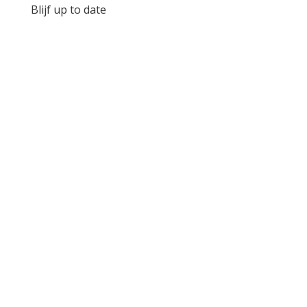
Blijf up to date
Beleidsplan RASOM 2022-2023
Stichting Rasom Jaarverslag 2023
Stichting Rasom Jaarverslag 2024
Stichting Rasom Jaarverslag 2025
ANBI RAPPORT