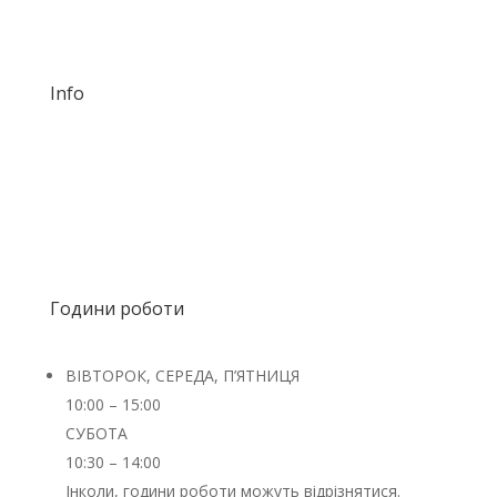
DM us!
Info
RSIN: 863843050
Номер рахунку в банку RASOM:
NL92TRIO0320508692
Години роботи
ВІВТОРОК, СЕРЕДА, П’ЯТНИЦЯ
10:00 – 15:00
СУБОТА
10:30 – 14:00
Інколи, години роботи можуть відрізнятися.