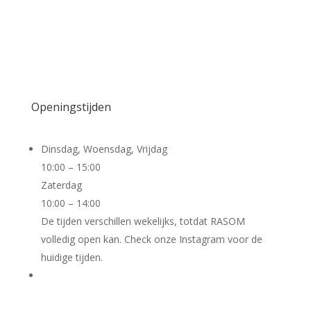
RSIN: 863843050
Bankrekeningnummer RASOM:
NL92TRIO0320508692
Openingstijden
Dinsdag, Woensdag, Vrijdag
10:00 – 15:00
Zaterdag
10:00 – 14:00
De tijden verschillen wekelijks, totdat RASOM
volledig open kan. Check onze Instagram voor de
huidige tijden.
Cursus aanbod: see Instagram-account