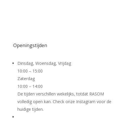
RSIN: 863843050
Bankrekeningnummer RASOM:
NL92TRIO0320508692
Openingstijden
Dinsdag, Woensdag, Vrijdag
10:00 – 15:00
Zaterdag
10:00 – 14:00
De tijden verschillen wekelijks, totdat RASOM
volledig open kan. Check onze Instagram voor de
huidige tijden.
Cursus aanbod: see Instagram-account