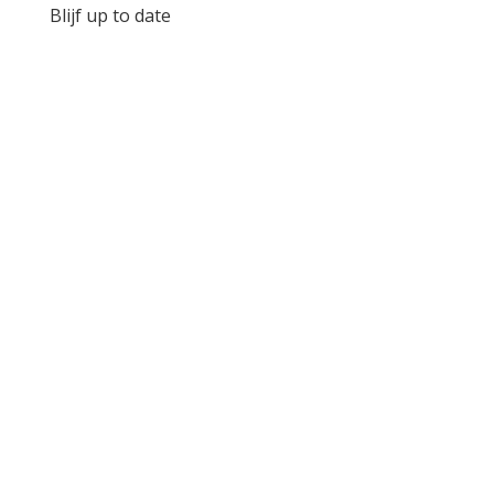
Blijf up to date
Beleidsplan RASOM 2022-2023
Stichting Rasom Jaarverslag 2023
Stichting Rasom Jaarverslag 2024
Stichting Rasom Jaarverslag 2025
ANBI RAPPORT