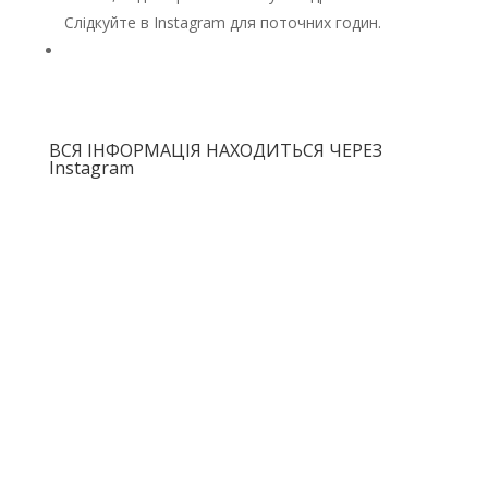
Слідкуйте в Instagram для поточних годин.
ПРОПОЗИЦІЯ КУРСУ ОЧІКУЄТЬСЯ ЧЕРЕЗ
INSTAGRAM
ВСЯ ІНФОРМАЦІЯ НАХОДИТЬСЯ ЧЕРЕЗ
Instagram
План політики RASOM 2022-2023
Stichting Rasom Річний звіт 2023
Stichting Rasom Річний звіт 2024