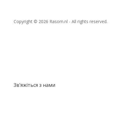
Copyright © 2026 Rasom.nl - All rights reserved.
Зв’яжіться з нами
info@rasom.nl
Anegang 39, 2011 HR, Haarlem