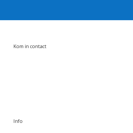
Kom in contact
info@rasom.nl
Anegang 39, 2011 HR, Haarlem
DM us!
Info