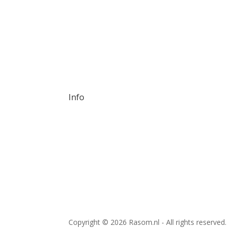
info@rasom.nl
Anegang 39, 2011 HR, Haarlem
DM us!
Info
RSIN: 863843050
Bankrekeningnummer RASOM:
NL92TRIO0320508692
Copyright © 2026 Rasom.nl - All rights reserved.