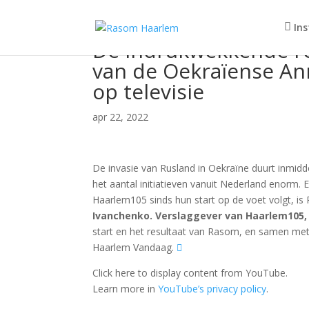
In
De indrukwekkende re
van de Oekraïense An
op televisie
apr 22, 2022
De invasie van Rusland in Oekraïne duurt inmidd
het aantal initiatieven vanuit Nederland enorm.
Haarlem105 sinds hun start op de voet volgt, i
Ivanchenko.
Verslaggever van Haarlem105,
start en het resultaat van Rasom, en samen met 
Haarlem Vandaag.
Display
Click here to display content from YouTube.
"Indrukwekkende
Learn more in
YouTube’s privacy policy
.
documentaire
over