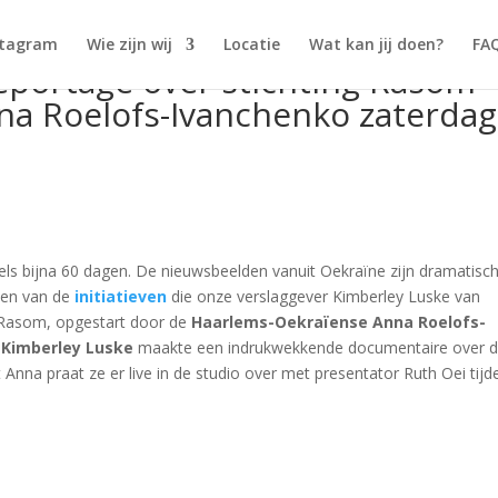
stagram
Wie zijn wij
Locatie
Wat kan jij doen?
FA
portage over stichting Rasom
na Roelofs-Ivanchenko zaterdag
els bijna 60 dagen. De nieuwsbeelden vanuit Oekraïne zijn dramatisch
 Een van de
initiatieven
die onze verslaggever Kimberley Luske van
s Rasom, opgestart door de
Haarlems-Oekraïense Anna Roelofs-
 Kimberley Luske
maakte een indrukwekkende documentaire over 
Anna praat ze er live in de studio over met presentator Ruth Oei tijd