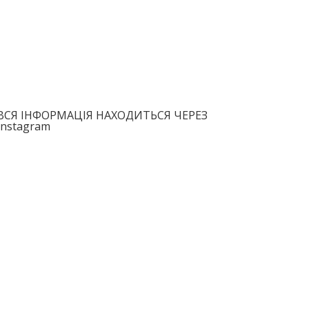
ВСЯ ІНФОРМАЦІЯ НАХОДИТЬСЯ ЧЕРЕЗ
Instagram
План політики RASOM 2022-2023
Stichting Rasom Річний звіт 2023
Stichting Rasom Річний звіт 2024