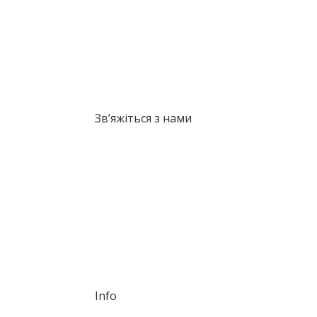
Зв’яжіться з нами
info@rasom.nl
Anegang 39, 2011 HR, Haarlem
DM us!
Info