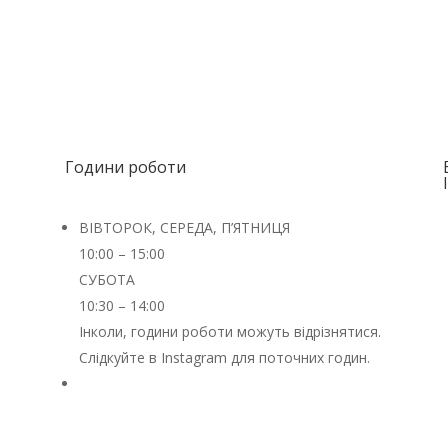
Години роботи
ВІВТОРОК, СЕРЕДА, П’ЯТНИЦЯ
10:00 – 15:00
СУБОТА
10:30 – 14:00
Інколи, години роботи можуть відрізнятися.
Слідкуйте в Instagram для поточних годин.
ПРОПОЗИЦІЯ КУРСУ ОЧІКУЄТЬСЯ ЧЕРЕЗ
INSTAGRAM