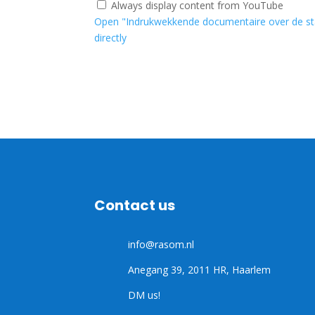
Always display content from YouTube
de
Open "Indrukwekkende documentaire over de st
start
en
directly
het
resultaat
van
Rasom
|
Haarlem
Vandaag
|
Haarlem105"
from
YouTube
Contact us
info@rasom.nl
Anegang 39, 2011 HR, Haarlem
DM us!